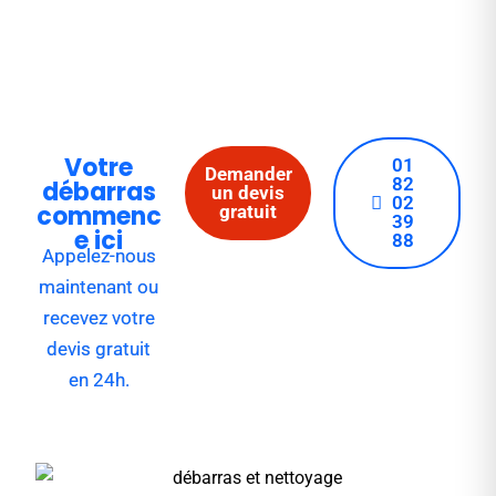
Votre
01
Demander
82
débarras
un devis
02
commenc
gratuit
39
e ici
88
Appelez-nous
maintenant ou
recevez votre
devis gratuit
en 24h.