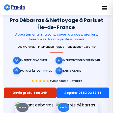
Pro Débarras & Nettoyage à Paris et
Île-de-France
Appartements, maisons, caves, garages, greniers,
bureaux ou locaux professionnels
Devis Gratuit – Intervention Rapide – Satisfaction Garantie
ENTREPRISE ASSURÉE
INTERVENTION EXPRESS 24H
PARIS ET ÎLE-DE-FRANCE
TARIFS CLAIRS
AVIS GOOGLE
5 ÉTOILES
Devis gratuit en 24h
Appeler 01 82 02 39 88
AVANT
APRÈS